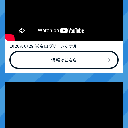
2026/06/29 ㈱高山グリーンホテル
chevron_right
情報はこちら