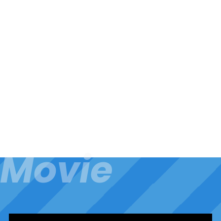
2026.07.27
2026
『みんなのインターンシップ体験記』ページに、
『み
新しい記事を掲載しました。
新し
chevron_right
トピックス一覧
Movie