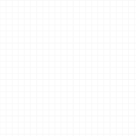
search
slideshow
実習先を探す
動画を見る
person_outline
description
イベントに参加する
学生会員に登録する
学生さんへ
企業・団体の方へ
chevron_right
chevron_right
学校の方へ
保険について
chevron_right
chevron_right