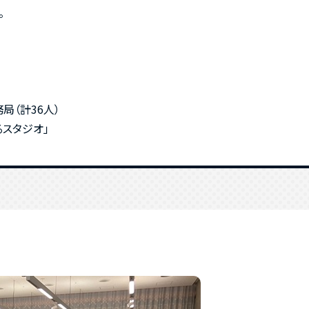
。
局（計36人）
るスタジオ」