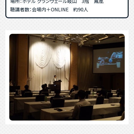
場所：ホテル グランヴェール岐山 3階 鳳凰
聴講者数：会場内＋ONLINE 約90人