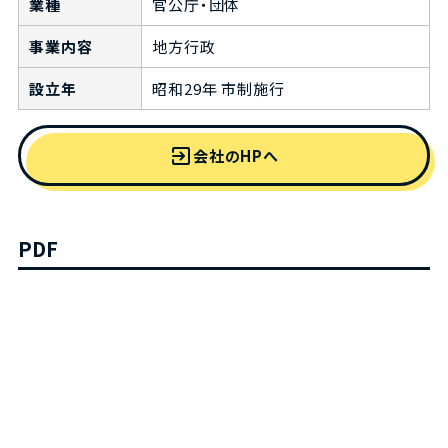
業種
官公庁・団体
事業内容
地方行政
設立年
昭和29年 市制施行
exit_to_app
会社のHPへ
PDF