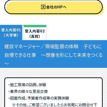
exit_to_app
会社のHPへ
受入内容01
受入内容02
（大学等）
（高校）
建設マネージャー／現場監督の体験 子どもに
自慢できる仕事 ～想像を形にして未来をつくる
～
・施工現場の訪問、体験
・業界の様々な意見交換
・図面作成、予算書作成等の実務体験
※その他、ご希望ございましたらお気軽にお問合せ下