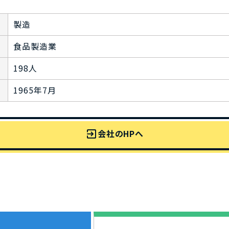
製造
食品製造業
198人
1965年7月
exit_to_app
会社のHPへ