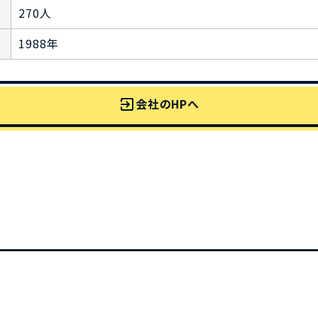
270人
1988年
exit_to_app
会社のHPへ