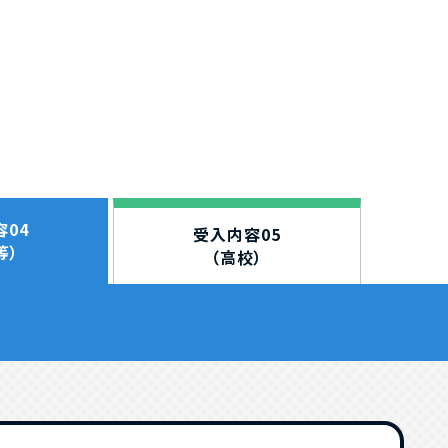
04
受入内容05
等）
（高校）