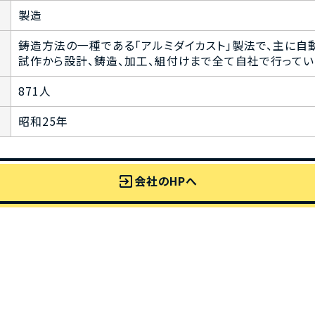
製造
鋳造方法の一種である「アルミダイカスト」製法で、主に自
試作から設計、鋳造、加工、組付けまで全て自社で行ってい
871人
昭和25年
exit_to_app
会社のHPへ