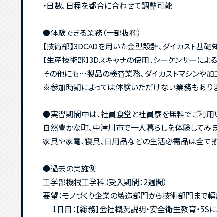
・日数、日程を都合に合わせて調整可能
●体験できる業務（一部抜粋）
【技術部】3DCADを用いた金型設計、ダイカスト基
【生産技術部】3Dスキャナの使用、シーケンサーによ
その他にも…製品の検査業務、ダイカストマシンや加
※参加時期によっては体験いただけない業務もありま
●実習期間中は、社員食堂と社員寮を無料でご利用
自然豊かな町、中津川市で一人暮らしを体験してみま
家具や家電、寝具、日用品などの生活必需品は全て揃
●過去の実施例
工学部機械工学科（受入期間：2週間）
要望：モノづくり企業の製造部門から技術部門まで幅
1日目：【総務】会社概況説明・安全衛生教育・5S