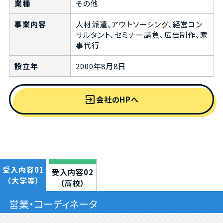
業種
その他
事業内容
人材派遣、アウトソーシング、経営コン
サルタント、セミナー請負、広告制作、家
事代行
設立年
2000年8月8日
exit_to_app
会社のHPへ
受入内容01
受入内容02
（大学等）
（高校）
営業・コーディネータ