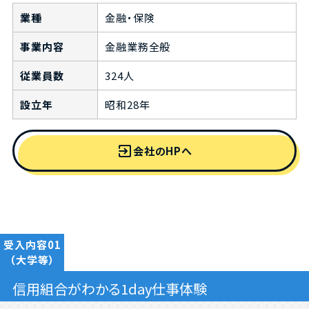
業種
金融・保険
事業内容
金融業務全般
従業員数
324人
設立年
昭和28年
exit_to_app
会社のHPへ
受入内容01
（大学等）
信用組合がわかる1day仕事体験