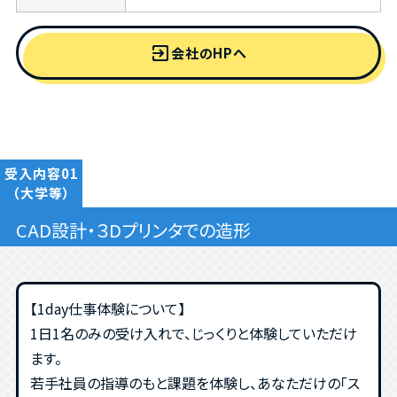
exit_to_app
会社のHPへ
受入内容01
（大学等）
CAD設計・３Dプリンタでの造形
【1day仕事体験について】
1日1名のみの受け入れで、じっくりと体験していただけ
ます。
若手社員の指導のもと課題を体験し、あなただけの「ス