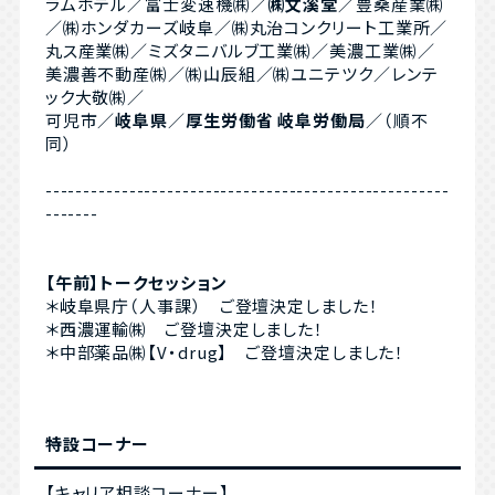
ラムホテル／富士変速機㈱／
㈱文溪堂
／豊桑産業㈱
／㈱ホンダカーズ岐阜／㈱丸治コンクリート工業所／
丸ス産業㈱／ミズタニバルブ工業㈱／美濃工業㈱／
美濃善不動産㈱／㈱山辰組／㈱ユニテツク／レンテ
ック大敬㈱／
可児市／
岐阜県
／
厚生労働省 岐阜労働局
／（順不
同）
-----------------------------------------------------
-------
【午前】トークセッション
＊岐阜県庁（人事課） ご登壇決定しました！
＊西濃運輸㈱ ご登壇決定しました！
＊中部薬品㈱【V・drug】 ご登壇決定しました！
特設コーナー
【キャリア相談コーナー】