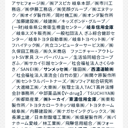
アサヒフォージ㈱／㈱アスピカ 岐阜本部／㈱市川工
務店／㈱伊藤工務店／㈱笑顔グループ／㈱エヌテッ
ク／㈱オイダ製作所／岡村機工㈱／㈱オンダ製作所
／加藤建設㈱／岐建㈱／キッズボンド・グループ／
(一財)岐阜県公衆衛生検査センター／
岐阜信用金庫
／岐阜スズキ販売㈱／一般社団法人 ぎふ綜合健診セ
ンター／岐阜トヨタ自動車㈱／岐阜トヨペット㈱／ギ
フハイテック㈱／共立コンピューターサービス㈱／㈱
久保田工務店／㈱久米商店 ファニチャー・アウトレ
ットSV家具 スーパーバリュー／生活協同組合コープ
ぎふ／㈱サカイ引越センター／社会福祉法人さくらゆ
き／SANEI㈱／
サンメッセ㈱
／篠田㈱／
西濃運輸㈱
／社会福祉法人清流会（白竹の里）／㈱関ケ原製作所
／㈱セントラルパートナーズ／㈱ソフィア総合研究所
／大進精工㈱／大東㈱／税理士法人TACT髙井法博
会計事務所／中部薬品㈱【V・drug】／TSUCHIYA㈱
／㈱都築産業／
㈱トーカイ
／
東濃信用金庫
／㈱東和
製作所／トヨタカローラネッツ岐阜㈱／トヨタホーム
岐阜㈱／内藤建設㈱／㈱ナガセインテグレックス／㈱
長瀬土建／日本耐酸壜工業㈱／㈱畑屋製作所／㈱パ
ナホーム愛岐／林工業㈱／飛騨信用組合／㈱フォー